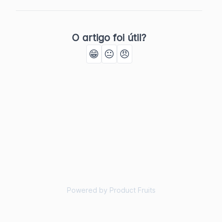
O artigo foi útil?
😁
😐
😠
Powered by Product Fruits